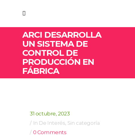
ARCI DESARROLLA
UN SISTEMA DE
CONTROL DE
PRODUCCIÓN EN
FÁBRICA
31 octubre, 2023
In
De Interés
,
Sin categoría
0 Comments